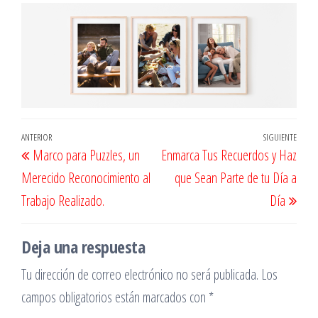
Navegación
Entrada
ANTERIOR
SIGUIENTE
Entr
Marco para Puzzles, un
Enmarca Tus Recuerdos y Haz
de
anterior
sigu
Merecido Reconocimiento al
que Sean Parte de tu Día a
entradas
Trabajo Realizado.
Día
Deja una respuesta
Tu dirección de correo electrónico no será publicada.
Los
campos obligatorios están marcados con
*