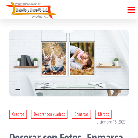
Saltar
al
contenido
Cuadros
Decorar con cuadros
Enmarcar
Marcos
diciembre 16, 2020
Decorar con Fotos, Enmarca